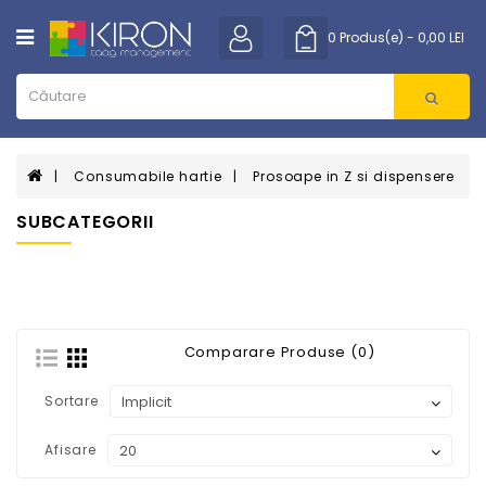
Category
0 Produs(e) - 0,00 LEI
BIROTICA
CURATENIE
Consumabile hartie
Prosoape in Z si dispensere
PROTOCOL
SUBCATEGORII
ELECTRONICE
MOBILIER
PROMOTIONALE
Comparare Produse (0)
IT
Sortare
Afisare